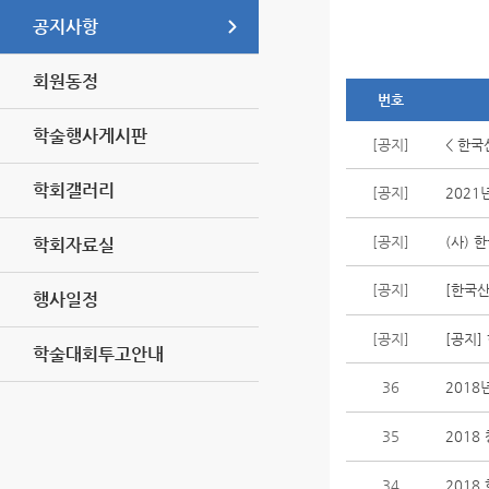
공지사항
회원동정
번호
학술행사게시판
[공지]
< 한국
학회갤러리
[공지]
2021
[공지]
(사) 
학회자료실
[공지]
[한국
행사일정
[공지]
[공지]
학술대회투고안내
36
2018
35
201
34
201