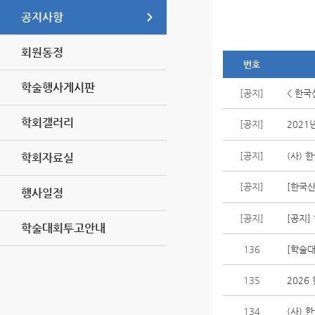
공지사항
회원동정
번호
학술행사게시판
[공지]
< 한국
학회갤러리
[공지]
2021
[공지]
(사) 
학회자료실
[공지]
[한국
행사일정
[공지]
[공지]
학술대회투고안내
136
[학술대
135
202
134
(사) 