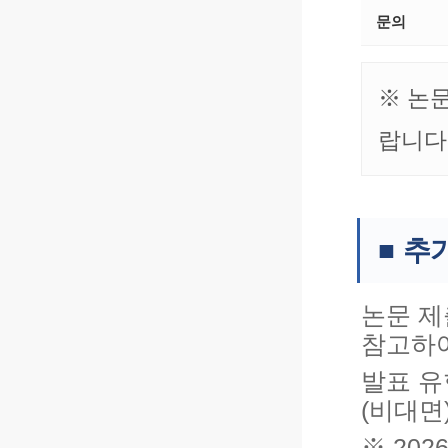
문의
※ 논
랍니다
■ 추
논문 제
참고하여
발표 유
(비대면
※ 20