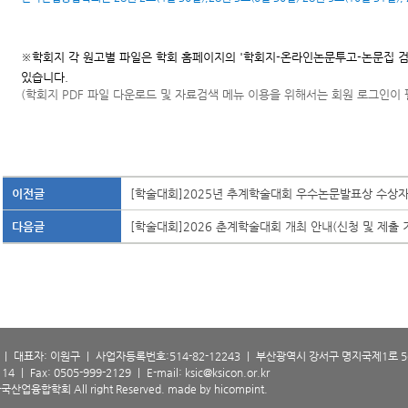
※학회지 각 원고별 파일은
학회 홈페이지의 '학회지-온라인논문투고-논문집 검색
있습니다.
(학회지 PDF 파일 다운로드 및 자료검색 메뉴 이용을 위해서는 회원 로그인이 
이전글
[학술대회]2025년 추계학술대회 우수논문발표상 수상자
다음글
[학술대회]2026 춘계학술대회 개최 안내(신청 및 제출 
 대표자: 이원구 ㅣ 사업자등록번호:514-82-12243 ㅣ 부산광역시 강서구 명지국제1로 56
 ㅣ Fax: 0505-999-2129 ㅣ E-mail: ksic@ksicon.or.kr
 한국산업융합학회 All right Reserved.
made by hicompint.